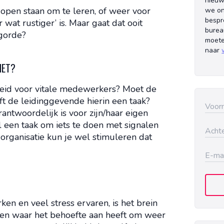
nieuw
pen staan om te leren, of weer voor
we on
bespr
 wat rustiger’ is. Maar gaat dat ooit
burea
lgorde?
moete
naar
HET?
eid voor vitale medewerkers? Moet de
ft de leidinggevende hierin een taak?
twoordelijk is voor zijn/haar eigen
el een taak om iets te doen met signalen
organisatie kun je wel stimuleren dat
n en veel stress ervaren, is het brein
even waar het behoefte aan heeft om weer