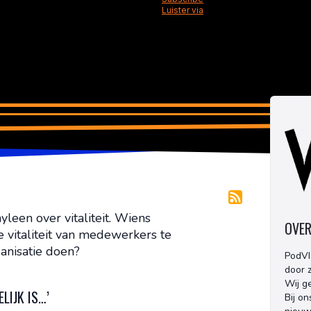
yleen over vitaliteit. Wiens
OVER
 vitaliteit van medewerkers te
anisatie doen?
PodVI
door z
Wij g
LIJK IS…’
Bij on