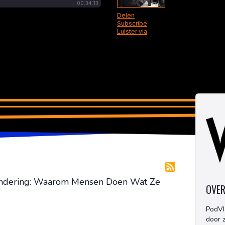
andering: Waarom Mensen Doen Wat Ze
OVER
PodVI
door z