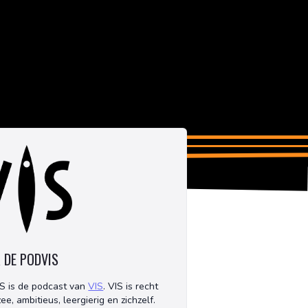
 DE PODVIS
S is de podcast van
VIS
. VIS is recht
ee, ambitieus, leergierig en zichzelf.