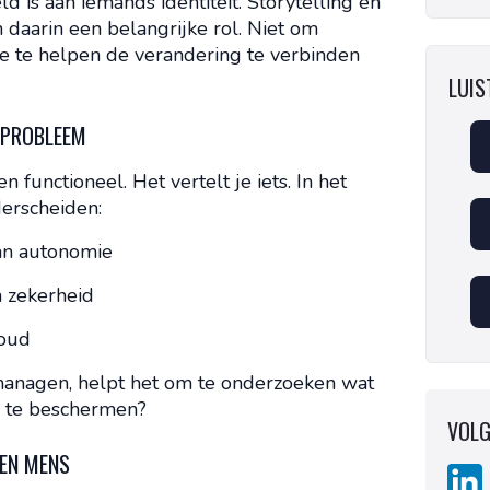
is aan iemands identiteit. Storytelling en
 daarin een belangrijke rol. Niet om
e te helpen de verandering te verbinden
LUIST
S PROBLEEM
 functioneel. Het vertelt je iets. In het
erscheiden:
van autonomie
n zekerheid
houd
managen, helpt het om te onderzoeken wat
d te beschermen?
VOLG
 EN MENS