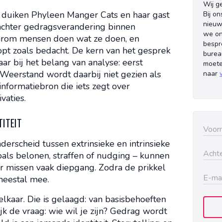
Wij g
S duiken Phyleen Manger Cats en haar gast
Bij on
nieuw
 achter gedragsverandering binnen
we on
aarom mensen doen wat ze doen, en
bespr
pt zoals bedacht. De kern van het gesprek
burea
maar bij het belang van analyse: eerst
moete
 Weerstand wordt daarbij niet gezien als
naar
nformatiebron die iets zegt over
vaties.
TITEIT
erscheid tussen extrinsieke en intrinsieke
zoals belonen, straffen of nudging – kunnen
ar missen vaak diepgang. Zodra de prikkel
meestal mee.
n elkaar. Die is gelaagd: van basisbehoeften
lijk de vraag: wie wil je zijn? Gedrag wordt